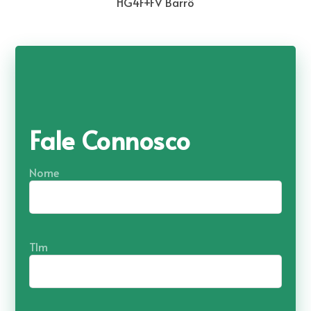
HG4F+FV Barrô
Fale Connosco
Nome
Tlm