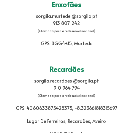
Enxofães
sorgila.murtede @sorgila.pt
913 807 242
(Chamada para a rede móvel nacional)
GPS: 8GG4+J5, Murtede
Recardães
sorgila.recardaes @sorgila.pt
910 964 794
(Chamada para a rede móvel nacional)
GPS: 40.60633875428375, -8.323661818315697
Lugar De Ferreiros, Recardães, Aveiro